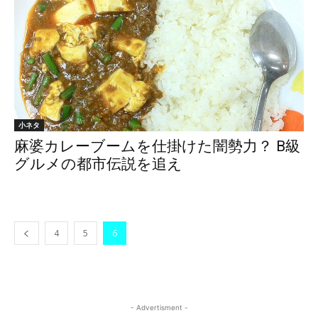
小ネタ
麻婆カレーブームを仕掛けた闇勢力？ B級
グルメの都市伝説を追え
4
5
6
- Advertisment -