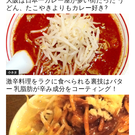
大阪は日本一カレー屋が多い街だった う
どん、たこやきよりもカレー好き?
小ネタ
激辛料理をラクに食べられる裏技はバタ
ー 乳脂肪が辛み成分をコーティング！