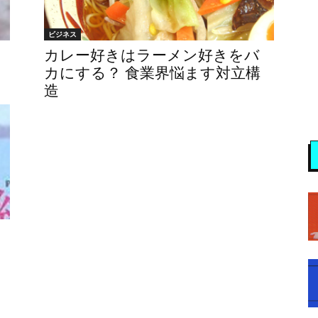
ビジネス
カレー好きはラーメン好きをバ
カにする？ 食業界悩ます対立構
造