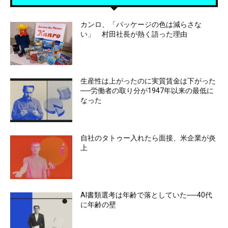
カンロ、「パッケージの色は減らさな
い」 村田社長が熱く語った理由
生産性は上がったのに実質賃金は下がった
──労働者の取り分が1947年以来の最低に
なった
自社のタトゥー入れたら面接、米企業が炎
上
AI書類選考は年齢で落としていた──40代
に年齢の壁