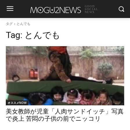
GOOD
SOCIAL
NEWS
タグ
とんでも
Tag:
とんでも
オススメNOW
美女教師が児童「人肉サンドイッチ」写真
で炎上 苦悶の子供の前でニッコリ