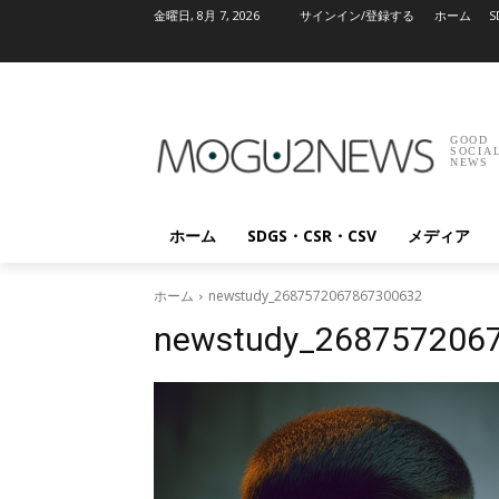
金曜日, 8月 7, 2026
サインイン/登録する
ホーム
S
GOOD
SOCIA
NEWS
ホーム
SDGS・CSR・CSV
メディア
ホーム
newstudy_2687572067867300632
newstudy_268757206