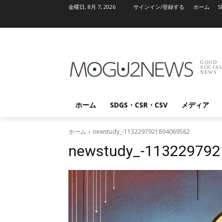
金曜日, 8月 7, 2026
サインイン/登録する
ホーム
S
GOOD
SOCIA
NEWS
ホーム
SDGS・CSR・CSV
メディア
ホーム
newstudy_-1132297921894069582
newstudy_-11322979