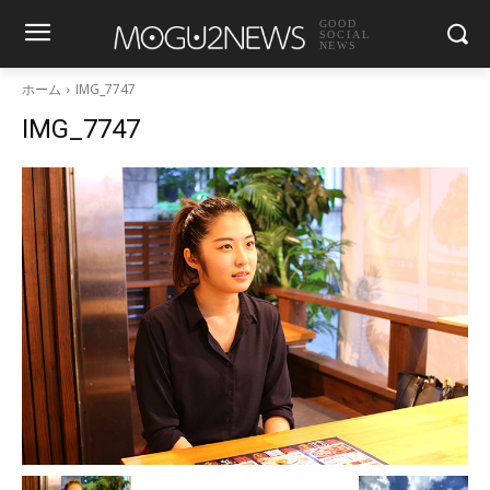
GOOD
SOCIAL
NEWS
ホーム
IMG_7747
IMG_7747