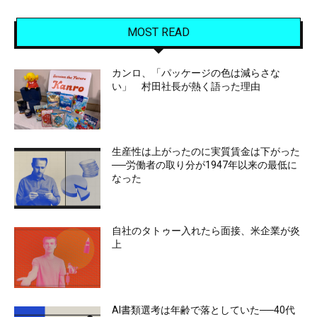
MOST READ
カンロ、「パッケージの色は減らさな
い」 村田社長が熱く語った理由
生産性は上がったのに実質賃金は下がった
──労働者の取り分が1947年以来の最低に
なった
自社のタトゥー入れたら面接、米企業が炎
上
AI書類選考は年齢で落としていた──40代