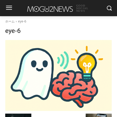
GOOD
SOCIAL
NEWS
ホーム
eye-6
eye-6