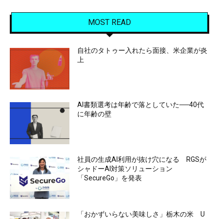
MOST READ
自社のタトゥー入れたら面接、米企業が炎
上
AI書類選考は年齢で落としていた──40代
に年齢の壁
社員の生成AI利用が抜け穴になる RGSが
シャドーAI対策ソリューション
「SecureGo」を発表
「おかずいらない美味しさ」栃木の米 U