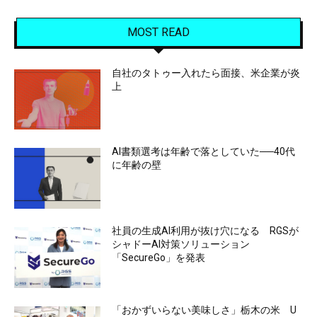
MOST READ
自社のタトゥー入れたら面接、米企業が炎
上
AI書類選考は年齢で落としていた──40代
に年齢の壁
社員の生成AI利用が抜け穴になる RGSが
シャドーAI対策ソリューション
「SecureGo」を発表
「おかずいらない美味しさ」栃木の米 U