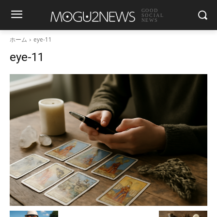
GOOD
SOCIAL
NEWS
ホーム
eye-11
eye-11