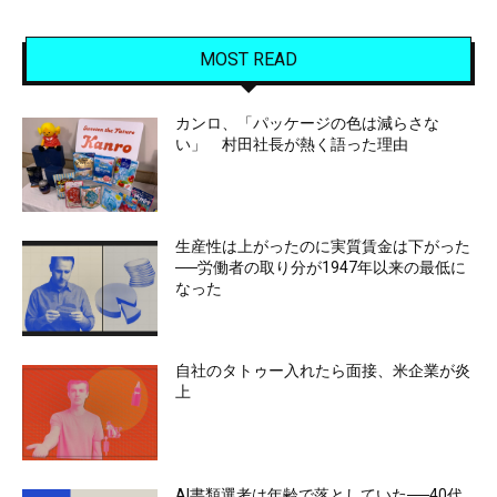
MOST READ
カンロ、「パッケージの色は減らさな
い」 村田社長が熱く語った理由
生産性は上がったのに実質賃金は下がった
──労働者の取り分が1947年以来の最低に
なった
自社のタトゥー入れたら面接、米企業が炎
上
AI書類選考は年齢で落としていた──40代