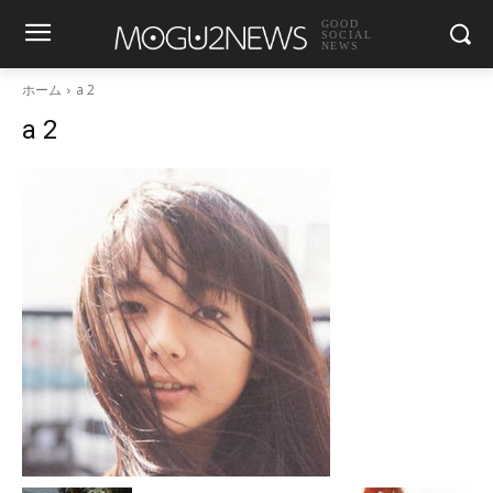
GOOD
SOCIAL
NEWS
ホーム
a 2
a 2