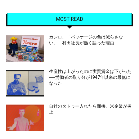
MOST READ
カンロ、「パッケージの色は減らさな
い」 村田社長が熱く語った理由
生産性は上がったのに実質賃金は下がった
──労働者の取り分が1947年以来の最低に
なった
自社のタトゥー入れたら面接、米企業が炎
上