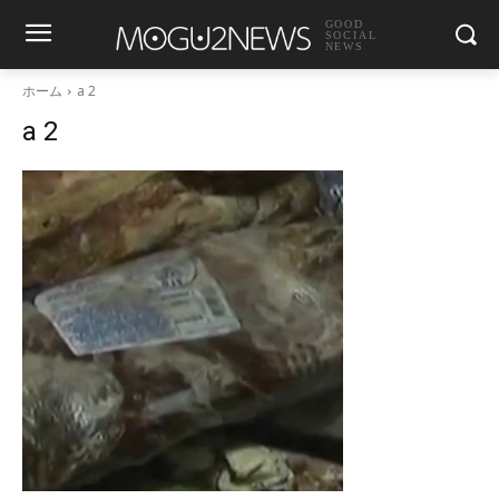
GOOD
SOCIAL
NEWS
ホーム
a 2
a 2