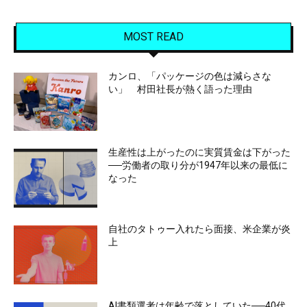
MOST READ
カンロ、「パッケージの色は減らさな
い」 村田社長が熱く語った理由
生産性は上がったのに実質賃金は下がった
──労働者の取り分が1947年以来の最低に
なった
自社のタトゥー入れたら面接、米企業が炎
上
AI書類選考は年齢で落としていた──40代