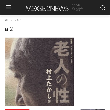
GOOD
SOCIAL
NEWS
ホーム
a 2
a 2