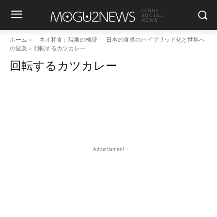
GOOD
SOCIAL
NEWS
ホーム
「ネオ和食」現象の検証 ― 日本の食卓のハイブリッド化と世界へ
の波及
回転するカツカレー
回転するカツカレー
- Advertisment -