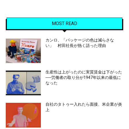
MOST READ
カンロ、「パッケージの色は減らさな
い」 村田社長が熱く語った理由
生産性は上がったのに実質賃金は下がった
──労働者の取り分が1947年以来の最低に
なった
自社のタトゥー入れたら面接、米企業が炎
上