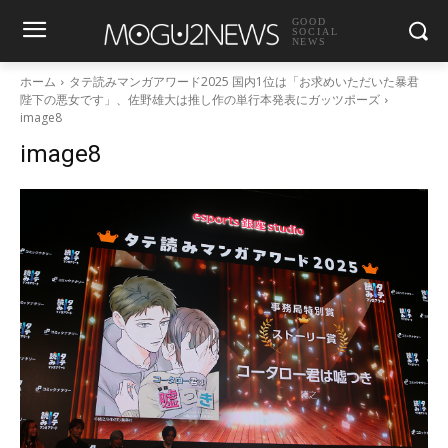
GOOD
SOCIAL
NEWS
ホーム
タテ読みマンガアワード2025 国内1位は「お求めいただいた暴君
陛下の悪女です」、佐野雄大は推し作の単行本発表にガッツポーズ
image8
image8