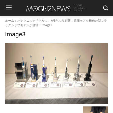
GOOD
SOCIAL
NEWS
ホーム
パナソニック「ドルツ」が8年ぶり刷新！歯間ケアを極めた新フラ
ッグシップモデルが登場
image3
image3