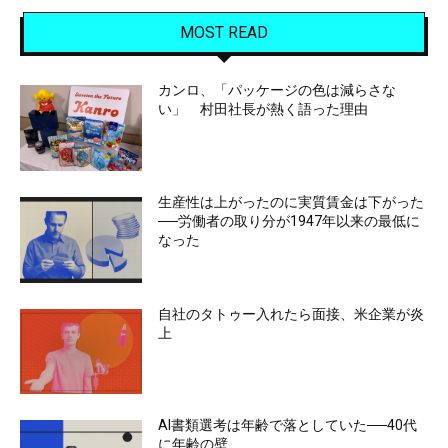
MOST READ
カンロ、「パッケージの色は減らさな
い」 村田社長が熱く語った理由
生産性は上がったのに実質賃金は下がった
──労働者の取り分が1947年以来の最低に
なった
自社のタトゥー入れたら面接、米企業が炎
上
AI書類選考は年齢で落としていた──40代
に年齢の壁