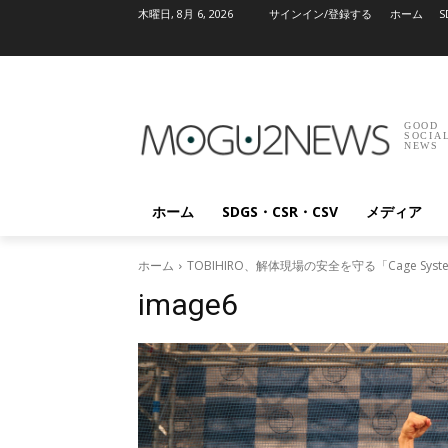
木曜日, 8月 6, 2026
サインイン/登録する
ホーム
S
GOOD
SOCIA
NEWS
ホーム
SDGS・CSR・CSV
メディア
ホーム
TOBIHIRO、解体現場の安全を守る「Cage S
image6