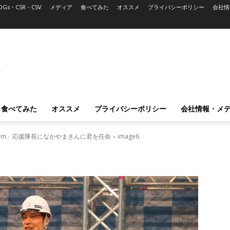
DGs・CSR・CSV
メディア
食べてみた
オススメ
プライバシーポリシー
会社情
L
食べてみた
オススメ
プライバシーポリシー
会社情報・メ
ystem」応援隊長になかやまきんに君を任命
image6