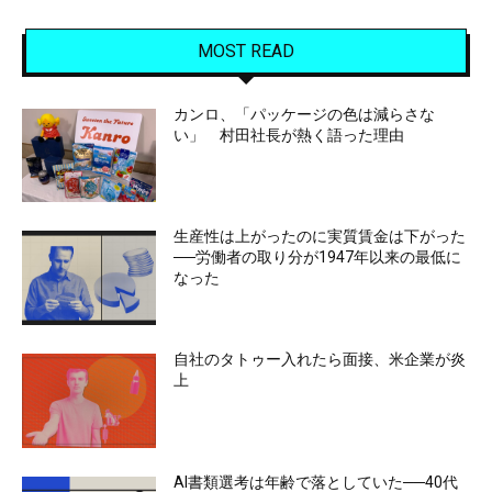
MOST READ
カンロ、「パッケージの色は減らさな
い」 村田社長が熱く語った理由
生産性は上がったのに実質賃金は下がった
──労働者の取り分が1947年以来の最低に
なった
自社のタトゥー入れたら面接、米企業が炎
上
AI書類選考は年齢で落としていた──40代