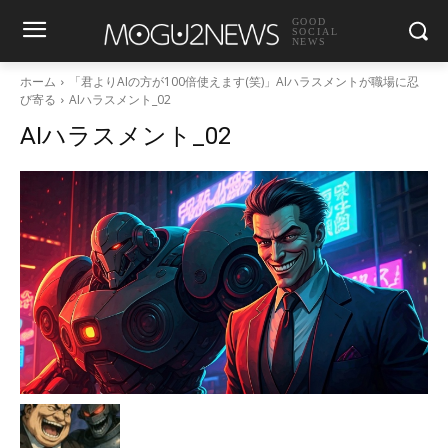
GOOD
SOCIAL
NEWS
ホーム
「君よりAIの方が100倍使えます(笑)」AIハラスメントが職場に忍
び寄る
AIハラスメント_02
AIハラスメント_02