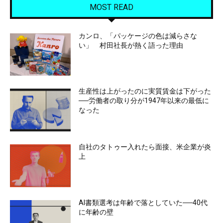
MOST READ
カンロ、「パッケージの色は減らさな
い」 村田社長が熱く語った理由
生産性は上がったのに実質賃金は下がった
──労働者の取り分が1947年以来の最低に
なった
自社のタトゥー入れたら面接、米企業が炎
上
AI書類選考は年齢で落としていた──40代
に年齢の壁