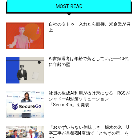
MOST READ
自社のタトゥー入れたら面接、米企業が炎
上
AI書類選考は年齢で落としていた──40代
に年齢の壁
社員の生成AI利用が抜け穴になる RGSが
シャドーAI対策ソリューション
「SecureGo」を発表
「おかずいらない美味しさ」栃木の米 U
字工事が首都圏4店舗で「とちぎの星」を