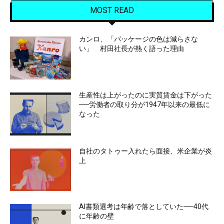
MOST READ
カンロ、「パッケージの色は減らさな
い」 村田社長が熱く語った理由
生産性は上がったのに実質賃金は下がった
──労働者の取り分が1947年以来の最低に
なった
自社のタトゥー入れたら面接、米企業が炎
上
AI書類選考は年齢で落としていた──40代
に年齢の壁