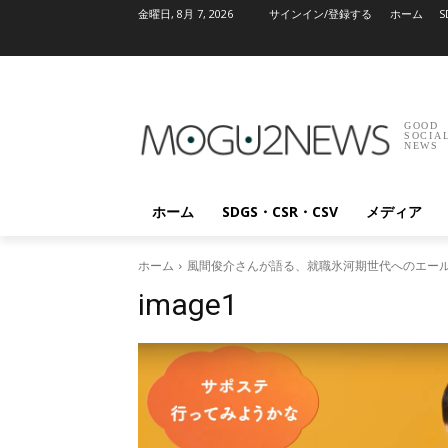
金曜日, 8月 7, 2026
サインイン/登録する
ホーム
S
GOOD
SOCIA
NEWS
ホーム
SDGS・CSR・CSV
メディア
ホーム
風間俊介さんが語る、就職氷河期世代へのエール 
image1