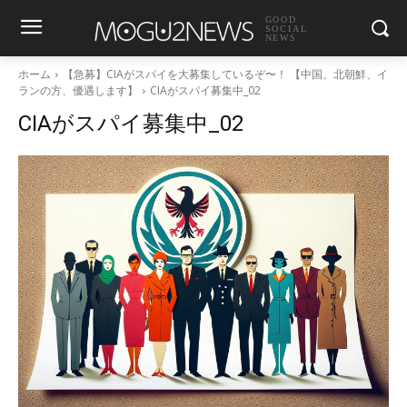
GOOD
SOCIAL
NEWS
ホーム
【急募】CIAがスパイを大募集しているぞ〜！ 【中国、北朝鮮、イ
ランの方、優遇します】
CIAがスパイ募集中_02
CIAがスパイ募集中_02