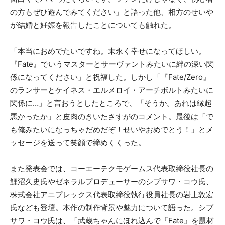
の方もぜひ遊んでみてください」と語った他、相方のせいや
が結婚と妊娠を報告したことについても触れた。
「本当におめでたいですね。末永く幸せになってほしい。
『Fate』でいうマスターとサーヴァントみたいに絆の深い関
係になってください」と祝福した。しかし「『Fate/Zero』
のランサーとケイネス・エルメロイ・アーチボルトみたいに
関係に…」と言おうとしたところで、「そうか。あれは縁起
悪かったか」と皮肉のきいたさすがのコメント。最後は「で
も俺みたいになっちゃだめだぞ！せいやおめでとう！」とメ
ッセージを送って笑顔で締めくくった。
また発表会では、コーエーテクモゲームス代表取締役社長の
鯉沼久史氏やゼネラルプロデューサーのシブサワ・コウ氏、
株式会社アニプレックス代表取締役執行役員社長の岩上敦宏
氏なども登壇。本作の制作背景や魅力について語った。シブ
サワ・コウ氏は、「武蔵ちゃんにほれ込んで『Fate』を題材