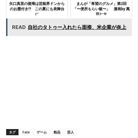
矢口真里の復帰は芸能界ドンから
まんが「希望のグルメ」第2回
のお墨付き!? この夏にも表舞台
「〜便所もらい飯〜」 漫画by 萬
に
田ヒサ
READ
自社のタトゥー入れたら面接、米企業が炎上
タグ
Fate
ゲーム
粗品
芸人