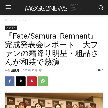
GOOD
SOCIAL
NEWS
ホーム
メディア
メディア
『Fate/Samurai Remnant』
完成発表会レポート 大フ
ァンの霜降り明星・粗品さ
んが和装で熱演
から
編集部
-
2023年10月11日
0