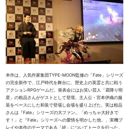
本作は、人気作家集団TYPE-MOON監修の「Fate」シリーズ
の完全新作で、江戸時代を舞台に、歴史上の英霊と共に戦う
アクションRPGゲームだ。発表会にはお笑い芸人「霜降り明
星」の粗品さんがゲストとして登壇。主人公・宮本伊織の服
装をベースにした和装で登場し会場を盛り上げた。実は粗品
さんは『Fate』シリーズの大ファン。「めっちゃ大好きで
す！」と『Fate』シリーズへの愛情を明かした他、、実機プ
レイや本作のテーマである「絆」についてトークを行った。