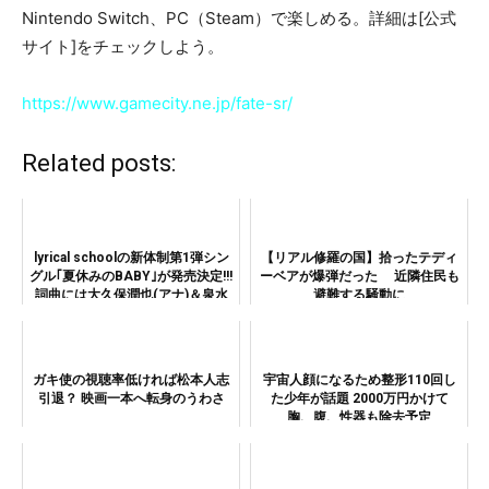
Nintendo Switch、PC（Steam）で楽しめる。詳細は[公式
サイト]をチェックしよう。
https://www.gamecity.ne.jp/fate-sr/
Related posts:
lyrical schoolの新体制第1弾シン
【リアル修羅の国】拾ったテディ
グル｢夏休みのBABY｣が発売決定!!!
ーベアが爆弾だった 近隣住民も
詞曲には大久保潤也(アナ)＆泉水
避難する騒動に
マサチェリー(WEEKEND）
ガキ使の視聴率低ければ松本人志
宇宙人顔になるため整形110回し
引退？ 映画一本へ転身のうわさ
た少年が話題 2000万円かけて
胸、腹、性器も除去予定