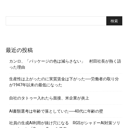
最近の投稿
カンロ、「パッケージの色は減らさない」 村田社長が熱く語
った理由
生産性は上がったのに実質賃金は下がった──労働者の取り分
が1947年以来の最低になった
自社のタトゥー入れたら面接、米企業が炎上
AI書類選考は年齢で落としていた──40代に年齢の壁
社員の生成AI利用が抜け穴になる RGSがシャドーAI対策ソリ