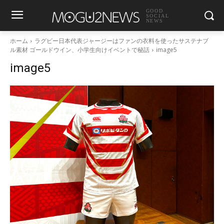
GOOD
SOCIAL
NEWS
ホーム
ラグビー日本代表ジャージーはファンの衣料を使ったサステナブ
ル素材 ゴールドウイン、小学生向けイベントで秘話
image5
image5