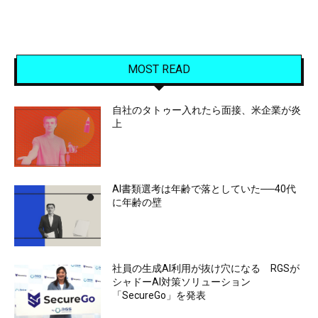
MOST READ
自社のタトゥー入れたら面接、米企業が炎
上
AI書類選考は年齢で落としていた──40代
に年齢の壁
社員の生成AI利用が抜け穴になる RGSが
シャドーAI対策ソリューション
「SecureGo」を発表