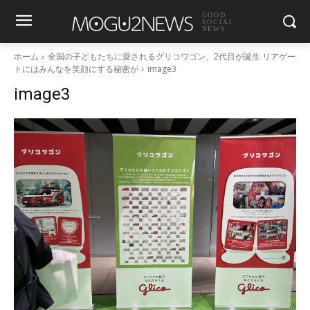
GOOD
SOCIAL
NEWS
ホーム
全国の子どもたちに愛されるグリコワゴン、2代目が誕生 リアゲー
トにはみんなを笑顔にする秘密が
image3
image3