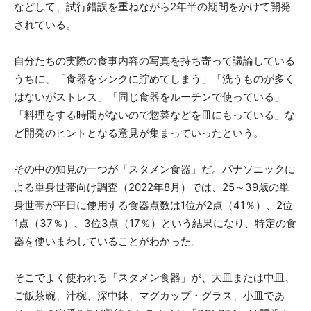
などして、試行錯誤を重ねながら2年半の期間をかけて開発
されている。
自分たちの実際の食事内容の写真を持ち寄って議論している
うちに、「食器をシンクに貯めてしまう」「洗うものが多く
はないがストレス」「同じ食器をルーチンで使っている」
「料理をする時間がないので惣菜などを皿にもっている」な
ど開発のヒントとなる意見が集まっていったという。
その中の知見の一つが「スタメン食器」だ。パナソニックに
よる単身世帯向け調査（2022年8月）では、25～39歳の単
身世帯が平日に使用する食器点数は1位が2点（41％）、2位
1点（37％）、3位3点（17％）という結果になり、特定の食
器を使いまわしていることがわかった。
そこでよく使われる「スタメン食器」が、大皿または中皿、
ご飯茶碗、汁椀、深中鉢、マグカップ・グラス、小皿であ