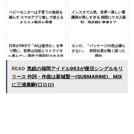
ベビーモニターは子育ての負担を
インスタで人気、世界一美しい看
減らす スマホアプリ無しで使える
護師が美しすぎる 病院にケガ人殺
オススメ商品も登場
到、指名頼む患者まで
日本がSNSで「AIは盗作か」を争
カンロ、「パッケージの色は減ら
う間に、世界は法廷とストライキ
さない」 村田社長が熱く語った
へ進んだ──国外で再設計される生
理由
成AIのルール
READ
気鋭の福岡アイドル963が復活シングルをリ
リース 作詞・作曲は新城賢一(SUBMARINE)、MIX
に三浦康嗣(口ロロ)