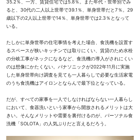
35.2％、一方、賃貸住宅では5.8％。また年代・世帯別でみ
ると、30代の二人以上世帯で39.1％、単身世帯だと7％。29
歳以下の2人以上世帯で14％、単身世帯では2.3％となって
いる。
たしかに単身世帯の住宅事情を考えた場合、食洗機を設置す
るスペースが狭いキッチンでは取りにくい、賃貸のため水栓
の分岐工事がネックになるなど、食洗機の導入がされにくい
のは想像にかたくない。パナソニックが2022年11月に実施
した単身世帯向け調査を見ても一人暮らしで必要な生活家電
のうち食洗機はアイロンとならんで最下位となっている。
だが、すべての家事を一人でしなければならない一人暮らし
において、食器洗いという家事から開放されるメリットは大
きい。そんなメリットや需要を裏付けるのが、パーソナル食
洗機「SOLOTA」の人気ぶりだと言えるだろう。