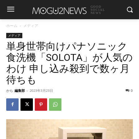
GOOD
SOCIAL
NEWS
ホーム
メディア
メディア
単身世帯向けパナソニック
食洗機「SOLOTA」が人気の
わけ 申し込み殺到で数ヶ月
待ちも
から
編集部
-
2023年3月23日
0