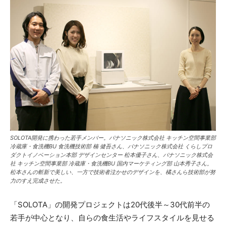
SOLOTA開発に携わった若手メンバー。パナソニック株式会社 キッチン空間事業部
冷蔵庫・食洗機BU 食洗機技術部 楠 健吾さん、パナソニック株式会社 くらしプロ
ダクトイノベーション本部 デザインセンター 松本優子さん、パナソニック株式会
社 キッチン空間事業部 冷蔵庫・食洗機BU 国内マーケティング部 山本秀子さん。
松本さんの斬新で美しい、一方で技術者泣かせのデザインを、橘さんら技術部が努
力のすえ完成させた。
「SOLOTA」の開発プロジェクトは20代後半～30代前半の
若手が中心となり、自らの食生活やライフスタイルを見せる