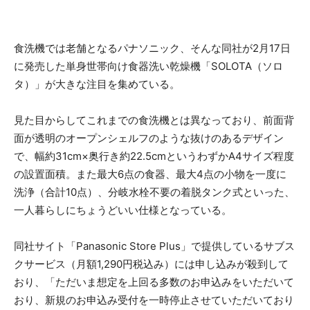
食洗機では老舗となるパナソニック、そんな同社が2月17日
に発売した単身世帯向け食器洗い乾燥機「SOLOTA（ソロ
タ）」が大きな注目を集めている。
見た目からしてこれまでの食洗機とは異なっており、前面背
面が透明のオープンシェルフのような抜けのあるデザイン
で、幅約31cm×奥行き約22.5cmというわずかA4サイズ程度
の設置面積。また最大6点の食器、最大4点の小物を一度に
洗浄（合計10点）、分岐水栓不要の着脱タンク式といった、
一人暮らしにちょうどいい仕様となっている。
同社サイト「Panasonic Store Plus」で提供しているサブス
クサービス（月額1,290円税込み）には申し込みが殺到して
おり、「ただいま想定を上回る多数のお申込みをいただいて
おり、新規のお申込み受付を一時停止させていただいており