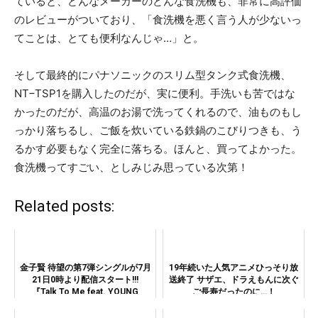
ていると、どんなメーカーのどんな食洗機も、非常に高評価
のレビューがついており、「食洗機を悪く言う人が少ないっ
てことは、とても便利なんじゃ…」と。
そして最終的にパナソニックのスリム型タンク式食洗機、
NT−TSP1を購入したのだが、実に便利。手洗いも苦ではな
かったのだが、高温のお湯で洗ってくれるので、油ものもし
っかり落ちるし、ご飯を炊いている鉄鍋のこびりつきも、う
るかす必要もなく完全に落ちる。ほんと、買ってよかった。
食洗機ってすごい、としみじみ思っている次第！
Related posts:
金子賢 待望の第7弾シングルが7月
19年続いた人気アニメひっそり放
21日0時より配信スタート!!!
送終了 サザエ、ドラえもんに次ぐ
『Talk To Me feat. YOUNG
ご長寿だったのに…！
HASTLE & YOUNG FREEZ』