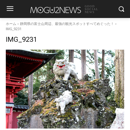
GOOD
SOCIAL
NEWS
ホーム
静岡県の富士山周辺、最強の観光スポットすべてめぐった！
IMG_9231
IMG_9231