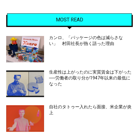
MOST READ
カンロ、「パッケージの色は減らさな
い」 村田社長が熱く語った理由
生産性は上がったのに実質賃金は下がった
──労働者の取り分が1947年以来の最低に
なった
自社のタトゥー入れたら面接、米企業が炎
上