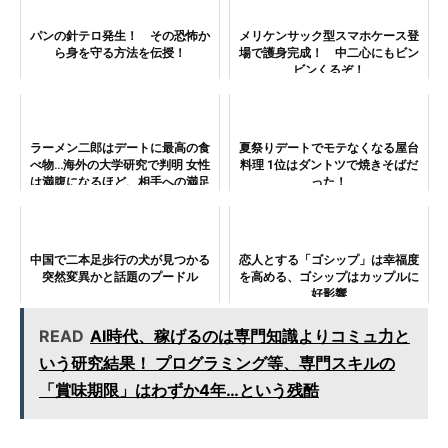
パンの針テロ発生！ その恐怖か
メリケンサック型スマホケース登
ら身を守る方法を伝授！
場で護身完成！ 中二心にもビン
ビンくるぞ！
ラーメン二郎はデートに最高の食
夏祭りデートでモテなくなる屋台
べ物…海外の大学研究で判明 女性
料理 1位はダントツで焼きそばだ
は満腹になるほど、相手への満足
った！
感高まる
中国で二本足歩行の犬が見つかる
恋人とする「ゴシップ」は幸福度
突然変異かと話題のプードル
を高める、ゴシップはカップルに
好影響
READ
AI時代、稼げるのは専門知識よりコミュ力と
いう研究結果！ プログラミング等、専門スキルの
「賞味期限」はわずか4年…という残酷