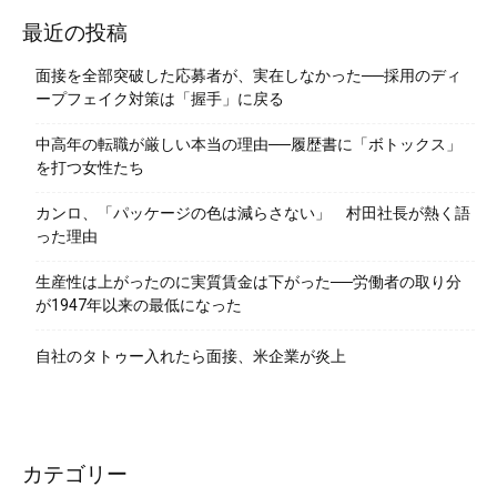
最近の投稿
面接を全部突破した応募者が、実在しなかった──採用のディ
ープフェイク対策は「握手」に戻る
中高年の転職が厳しい本当の理由──履歴書に「ボトックス」
を打つ女性たち
カンロ、「パッケージの色は減らさない」 村田社長が熱く語
った理由
生産性は上がったのに実質賃金は下がった──労働者の取り分
が1947年以来の最低になった
自社のタトゥー入れたら面接、米企業が炎上
カテゴリー