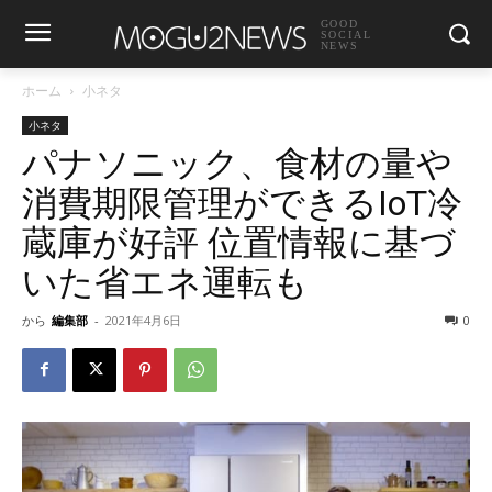
GOOD
SOCIAL
NEWS
ホーム
小ネタ
小ネタ
パナソニック、食材の量や
消費期限管理ができるIoT冷
蔵庫が好評 位置情報に基づ
いた省エネ運転も
から
編集部
-
2021年4月6日
0