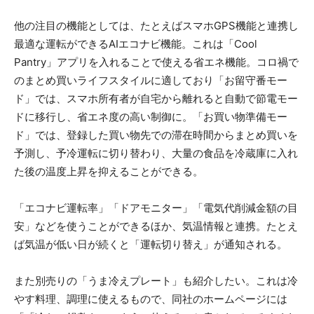
他の注目の機能としては、たとえばスマホGPS機能と連携し
最適な運転ができるAIエコナビ機能。これは「Cool
Pantry」アプリを入れることで使える省エネ機能。コロ禍で
のまとめ買いライフスタイルに適しており「お留守番モー
ド」では、スマホ所有者が自宅から離れると自動で節電モー
ドに移行し、省エネ度の高い制御に。「お買い物準備モー
ド」では、登録した買い物先での滞在時間からまとめ買いを
予測し、予冷運転に切り替わり、大量の食品を冷蔵庫に入れ
た後の温度上昇を抑えることができる。
「エコナビ運転率」「ドアモニター」「電気代削減金額の目
安」などを使うことができるほか、気温情報と連携。たとえ
ば気温が低い日が続くと「運転切り替え」が通知される。
また別売りの「うま冷えプレート」も紹介したい。これは冷
やす料理、調理に使えるもので、同社のホームページには