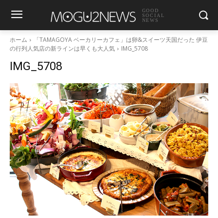
GOOD
SOCIAL
NEWS
ホーム
「TAMAGOYA ベーカリーカフェ」は卵&スイーツ天国だった 伊豆
の行列人気店の新ラインは早くも大人気
IMG_5708
IMG_5708