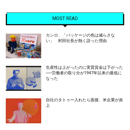
MOST READ
カンロ、「パッケージの色は減らさな
い」 村田社長が熱く語った理由
生産性は上がったのに実質賃金は下がった
──労働者の取り分が1947年以来の最低に
なった
自社のタトゥー入れたら面接、米企業が炎
上