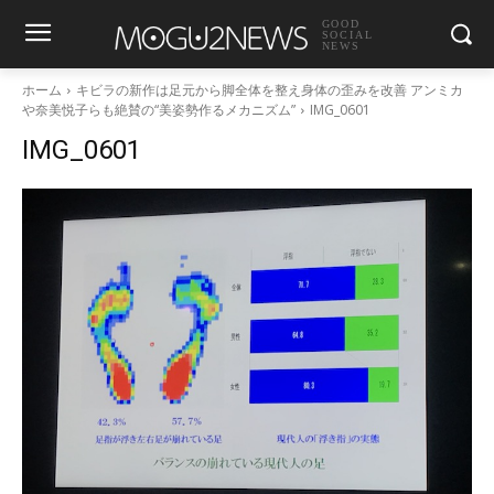
GOOD
SOCIAL
NEWS
ホーム
キビラの新作は足元から脚全体を整え身体の歪みを改善 アンミカ
や奈美悦子らも絶賛の“美姿勢作るメカニズム”
IMG_0601
IMG_0601