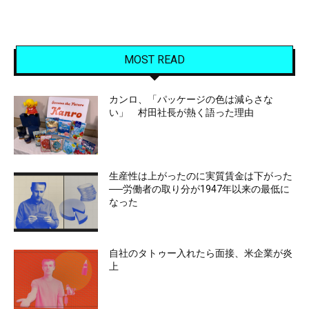
MOST READ
カンロ、「パッケージの色は減らさな
い」 村田社長が熱く語った理由
生産性は上がったのに実質賃金は下がった
──労働者の取り分が1947年以来の最低に
なった
自社のタトゥー入れたら面接、米企業が炎
上