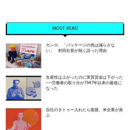
MOST READ
カンロ、「パッケージの色は減らさな
い」 村田社長が熱く語った理由
生産性は上がったのに実質賃金は下がった
──労働者の取り分が1947年以来の最低に
なった
自社のタトゥー入れたら面接、米企業が炎
上