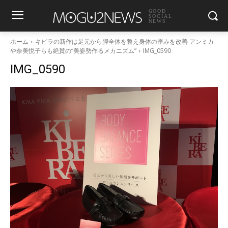
GOOD
SOCIAL
NEWS
ホーム
キビラの新作は足元から脚全体を整え身体の歪みを改善 アンミカ
や奈美悦子らも絶賛の“美姿勢作るメカニズム”
IMG_0590
IMG_0590