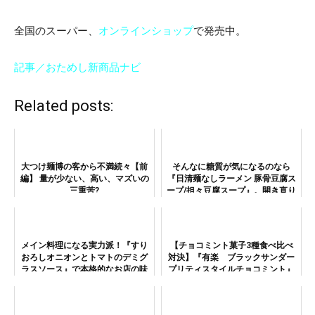
全国のスーパー、
オンラインショップ
で発売中。
記事／おためし新商品ナビ
Related posts:
大つけ麺博の客から不満続々【前
そんなに糖質が気になるのなら
編】 量が少ない、高い、マズいの
『日清麺なしラーメン 豚骨豆腐ス
三重苦?
ープ/担々豆腐スープ』。開き直り
なのか!?
メイン料理になる実力派！『すり
【チョコミント菓子3種食べ比べ
おろしオニオンとトマトのデミグ
対決】『有楽 ブラックサンダー
ラスソース』で本格的なお店の味
プリティスタイルチョコミント』
vs『Withチョコカントリーマアム
（超チョコミント）MP』vs『チ