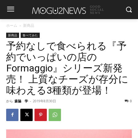
GOOD
SOCIAL
NEWS
ホーム
新商品
新商品
食べてみた
予約なしで食べられる『予
約でいっぱいの店の
Formaggio』シリーズ新発
売！ 上質なチーズが存分に
味わえる3種類が登場！
から
森脇 学
-
2019年8月30日
0