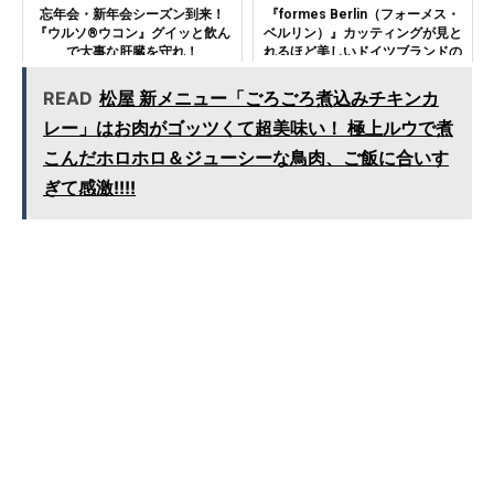
忘年会・新年会シーズン到来！
『formes Berlin（フォーメス・
『ウルソ®ウコン』グイッと飲ん
ベルリン）』カッティングが見と
で大事な肝臓を守れ！
れるほど美しいドイツブランドの
クリスマスカード
READ
松屋 新メニュー「ごろごろ煮込みチキンカ
レー」はお肉がゴッツくて超美味い！ 極上ルウで煮
こんだホロホロ＆ジューシーな鳥肉、ご飯に合いす
ぎて感激!!!!