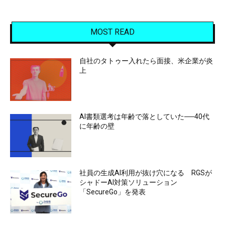
MOST READ
自社のタトゥー入れたら面接、米企業が炎
上
AI書類選考は年齢で落としていた──40代
に年齢の壁
社員の生成AI利用が抜け穴になる RGSが
シャドーAI対策ソリューション
「SecureGo」を発表