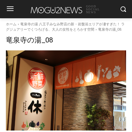
GOOD
SOCIAL
NEWS
ホーム
竜泉寺の湯 八王子みなみ野店の新・岩盤浴エリアが凄すぎた！ ラ
グジュアリーでくつろげる、大人の女性をとろかす空間
竜泉寺の湯_08
竜泉寺の湯_08