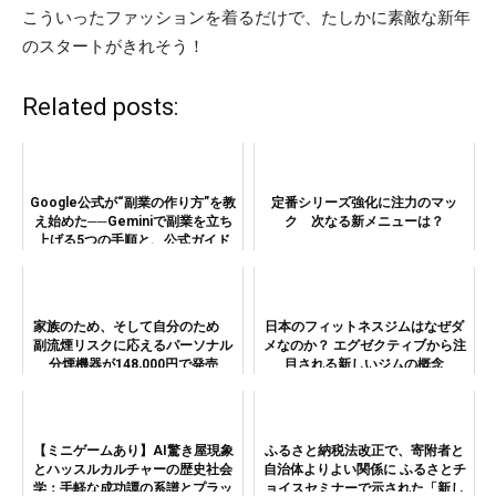
こういったファッションを着るだけで、たしかに素敵な新年
のスタートがきれそう！
Related posts:
Google公式が“副業の作り方”を教
定番シリーズ強化に注力のマッ
え始めた──Geminiで副業を立ち
ク 次なる新メニューは？
上げる5つの手順と、公式ガイド
が言わない3つの現実
家族のため、そして自分のため
日本のフィットネスジムはなぜダ
副流煙リスクに応えるパーソナル
メなのか？ エグゼクティブから注
分煙機器が148,000円で発売
目される新しいジムの概念
【ミニゲームあり】AI驚き屋現象
ふるさと納税法改正で、寄附者と
とハッスルカルチャーの歴史社会
自治体よりよい関係に ふるさとチ
学：手軽な成功譚の系譜とプラッ
ョイスセミナーで示された「新し