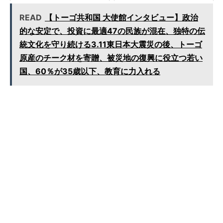
トフォーム資本主義の構造的変容
い形」
READ
【トーゴ共和国 大使館インタビュー】政治
的な安定で、投資に最適47の民族が混在、独特の伝
統文化を守り続ける3.11東日本大震災の後、トーゴ
原産のチーク材を寄贈、被災地の復興に役立つ若い
国、60％が35歳以下、教育に力入れる