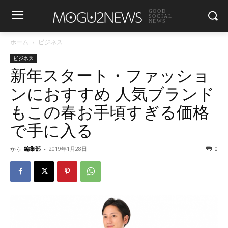
GOOD
SOCIAL
NEWS
ホーム
ビジネス
ビジネス
新年スタート・ファッショ
ンにおすすめ 人気ブランド
もこの春お手頃すぎる価格
で手に入る
から
編集部
-
2019年1月28日
0