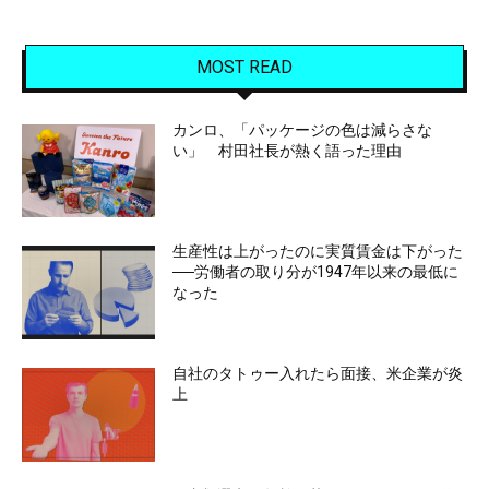
MOST READ
カンロ、「パッケージの色は減らさな
い」 村田社長が熱く語った理由
生産性は上がったのに実質賃金は下がった
──労働者の取り分が1947年以来の最低に
なった
自社のタトゥー入れたら面接、米企業が炎
上