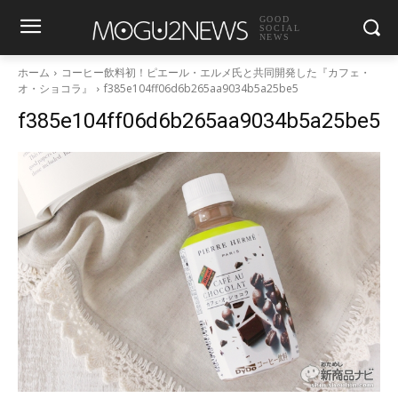
GOOD
SOCIAL
NEWS
ホーム
コーヒー飲料初！ピエール・エルメ氏と共同開発した『カフェ・
オ・ショコラ』
f385e104ff06d6b265aa9034b5a25be5
f385e104ff06d6b265aa9034b5a25be5