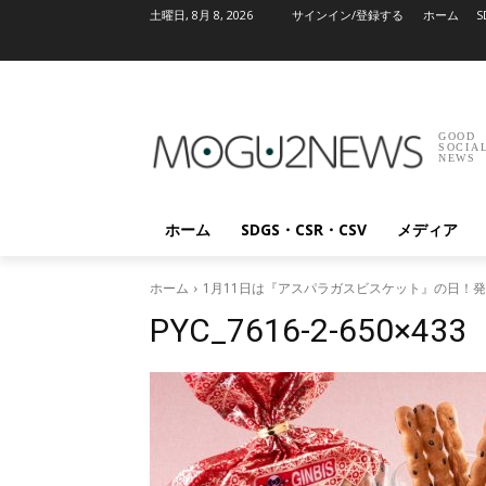
土曜日, 8月 8, 2026
サインイン/登録する
ホーム
S
GOOD
SOCIA
NEWS
ホーム
SDGS・CSR・CSV
メディア
ホーム
1月11日は『アスパラガスビスケット』の日！
PYC_7616-2-650×433