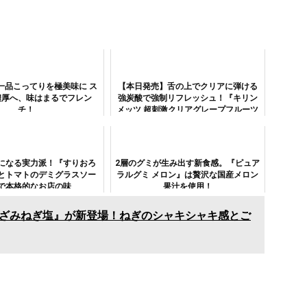
一品こってりを極美味に ス
【本日発売】舌の上でクリアに弾ける
濃厚へ、味はまるでフレン
強炭酸で強制リフレッシュ！『キリン
チ！
メッツ 超刺激クリアグレープフルーツ
/ 同 クリアストロベリー』
になる実力派！『すりおろ
2層のグミが生み出す新食感。『ピュア
とトマトのデミグラスソー
ラルグミ メロン』は贅沢な国産メロン
で本格的なお店の味
果汁を使用！
きざみねぎ塩』が新登場！ねぎのシャキシャキ感とご