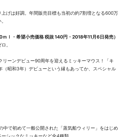
上げは好調。年間販売目標も当初の約7割増となる600万
い。
ｍｌ・希望小売価格 税抜 140円・2018年11月6日発売）
ゼロ。
にスクリーンデビュー90周年を迎えるミッキーマウス！「キ
8年（昭和3年）デビューという縁もあってか、スペシャル
作品の中で初めて一般公開された「蒸気船ウィリー」をはじめ
ベーシックなミッキーなど全4種類。