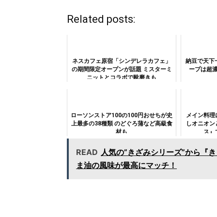
Related posts:
ネスカフェ原宿「シンデレラカフェ」
納豆で天下
の期間限定オープンが話題 ミスターミ
ープは超
ニットとコラボで靴磨きも
ローソンストア100の100円おせちが史
メイン料理
上最多の38種類 のどぐろ蒲など高級食
しオニオン
材も
ス』
READ
人気の”きざみシリーズ”から『
ま油の風味が最高にマッチ！