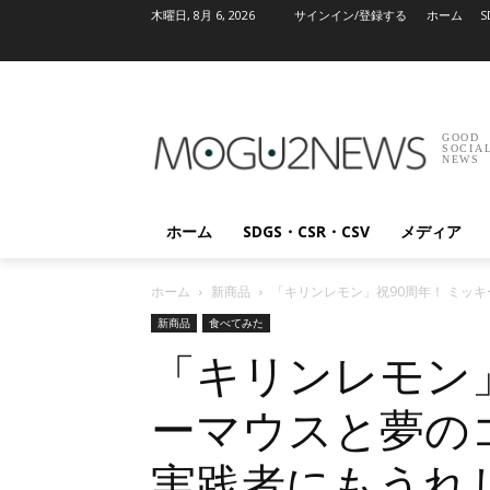
木曜日, 8月 6, 2026
サインイン/登録する
ホーム
S
GOOD
SOCIA
NEWS
ホーム
SDGS・CSR・CSV
メディア
ホーム
新商品
「キリンレモン」祝90周年！ ミッキ
新商品
食べてみた
「キリンレモン」
ーマウスと夢の
実践者にもうれし