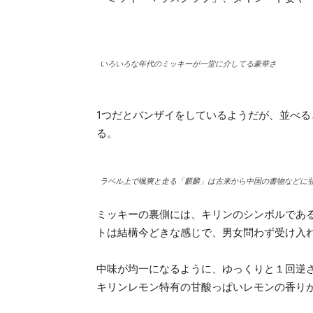
いろいろな年代のミッキーが一堂に介してる豪華さ
1つだとバンザイをしているようだが、並べ
る。
ラベル上で颯爽と走る「麒麟」は古来から中国の書物などに
ミッキーの裏側には、キリンのシンボルである聖獣
トは結構今どきな感じで、男女問わず受け入
中味が均一になるように、ゆっくりと１回逆
キリンレモン特有の甘酸っぱいレモンの香り