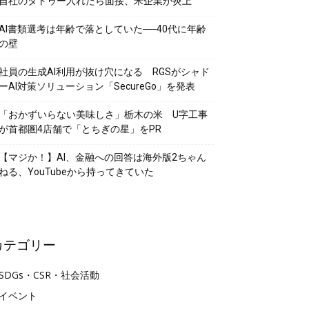
自社のタトゥー入れたら面接、米企業が炎上
AI書類選考は年齢で落としていた──40代に年齢
の壁
社員の生成AI利用が抜け穴になる RGSがシャド
ーAI対策ソリューション「SecureGo」を発表
「おかずいらない美味しさ」栃木の米 U字工事
が首都圏4店舗で「とちぎの星」をPR
【マジか！】AI、金融への回答は海外版2ちゃん
ねる、YouTubeから持ってきていた
カテゴリー
SDGs・CSR・社会活動
イベント