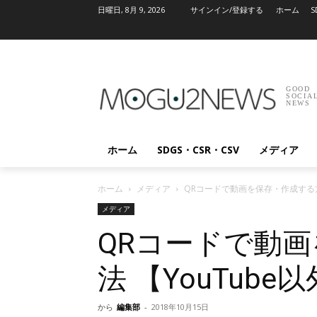
日曜日, 8月 9, 2026
サインイン/登録する
ホーム
S
GOOD
SOCIA
NEWS
ホーム
SDGS・CSR・CSV
メディア
ホーム
メディア
QRコードで動画を保存・作成する方法
メディア
QRコードで動
法 【YouTube
から
編集部
-
2018年10月15日