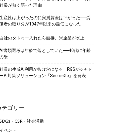
社長が熱く語った理由
生産性は上がったのに実質賃金は下がった──労
働者の取り分が1947年以来の最低になった
自社のタトゥー入れたら面接、米企業が炎上
AI書類選考は年齢で落としていた──40代に年齢
の壁
社員の生成AI利用が抜け穴になる RGSがシャド
ーAI対策ソリューション「SecureGo」を発表
カテゴリー
SDGs・CSR・社会活動
イベント