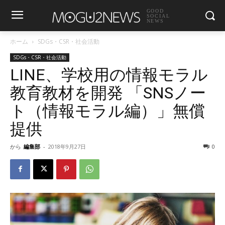
GOOD
SOCIAL
NEWS
ホーム
SDGs・CSR・社会活動
SDGs・CSR・社会活動
LINE、学校用の情報モラル
教育教材を開発 「SNSノー
ト（情報モラル編）」無償
提供
から
編集部
-
2018年9月27日
0