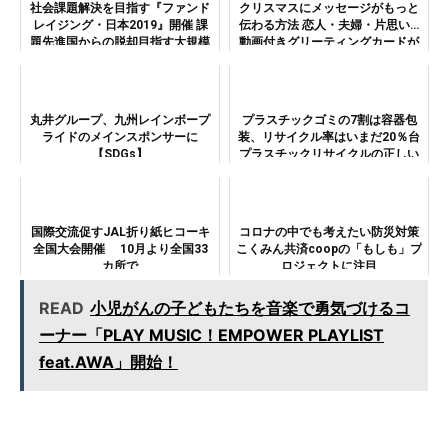
社会課題解決を目指す『ファンド
クリスマスにメッセージがもっと
レイジング・日本2019』開催 課
伝わる方法 恋人・夫婦・片思い…
題先進国からの脱却目指す大規模
動画付きグリーティングカードが
イベント 9月14日（土）～15日
効果的
（日）開催！
丸井グループ、九州レインボープ
プラスチックゴミの7割は容器包
ライドのメインスポンサーに
装、リサイクル率はいまだ20％台
【SDGs】
プラスチックリサイクルの正しい
理解と意識がいま重要
国際交流促すJAL折り紙ヒコーキ
コロナの中でも考えたい防災対策
全国大会開催 10月より全国33
こくみん共済coopの「もしも」プ
カ所で
ロジェクトに注目
READ
小児がんの子どもたちを音楽で勇気づけるコ
ーナー「PLAY MUSIC！EMPOWER PLAYLIST
feat.AWA」開始！