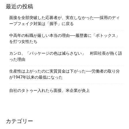
最近の投稿
面接を全部突破した応募者が、実在しなかった──採用のディ
ープフェイク対策は「握手」に戻る
中高年の転職が厳しい本当の理由──履歴書に「ボトックス」
を打つ女性たち
カンロ、「パッケージの色は減らさない」 村田社長が熱く語
った理由
生産性は上がったのに実質賃金は下がった──労働者の取り分
が1947年以来の最低になった
自社のタトゥー入れたら面接、米企業が炎上
カテゴリー