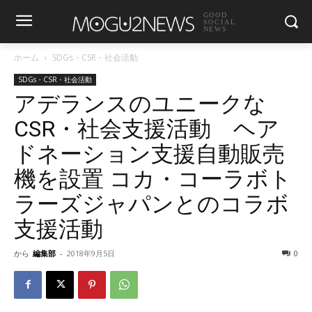
GOOD
SOCIAL
NEWS
ホーム
SDGs・CSR・社会活動
SDGs・CSR・社会活動
アデランスのユニークな
CSR・社会支援活動 ヘア
ドネーション支援自動販売
機を設置 コカ・コーラボト
ラーズジャパンとのコラボ
支援活動
から
編集部
-
2018年9月5日
0