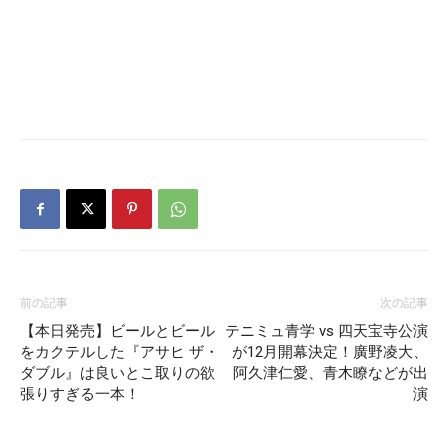
前の記事
次の記事
【本日発売】ビールとビール
テニミュ青学 vs 四天宝寺公演
をカクテルした『アサヒ ザ・
が12月開幕決定！廣野凌大、
ダブル』は良いとこ取りの欲
阿久津仁愛、青木瞭などが出
張りすぎる一本！
演