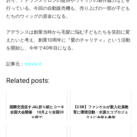
おり、アデランスサロンの提供やウィッグの製作協力などを
行っている。今回の自動販売機も、売り上げの一部が子ども
たちのウィッグの資金になる。
アデランスは創業当時から毛髪に悩む子どもたちを笑顔に変
えたいと考え、創業10周年に『愛のチャリティ』という活動
を開始し、今年で40年目になる。
記事元：
mevie.it
Related posts:
国際交流促すJAL折り紙ヒコーキ
【CSR】ファンケルが新入社員教
全国大会開催 10月より全国33
育に環境活動・水源エコプロジェ
カ所で
クトに今年も参加