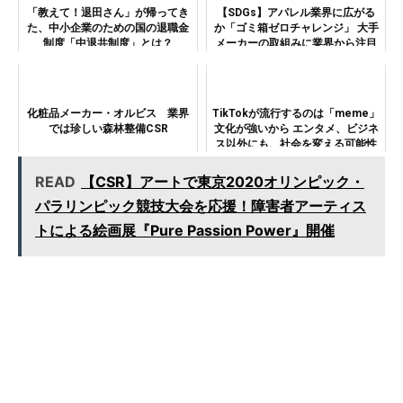
「教えて！退田さん」が帰ってき
【SDGs】アパレル業界に広がる
た、中小企業のための国の退職金
か「ゴミ箱ゼロチャレンジ」 大手
制度「中退共制度」とは？
メーカーの取組みに業界から注目
集まる
化粧品メーカー・オルビス 業界
TikTokが流行するのは「meme」
では珍しい森林整備CSR
文化が強いから エンタメ、ビジネ
ス以外にも、社会を変える可能性
秘める
READ
【CSR】アートで東京2020オリンピック・
パラリンピック競技大会を応援！障害者アーティス
トによる絵画展『Pure Passion Power』開催