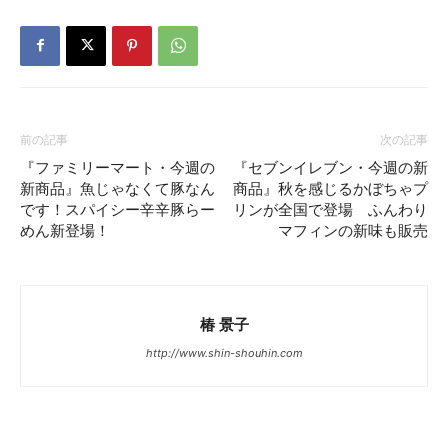
前の記事
次の記事
『ファミリーマート・今週の
『セブンイレブン・今週の新
新商品』魚じゃなくて豚なん
商品』秋を感じるかぼちゃプ
です！スパイシー辛辛豚らー
リンが全国で登場 ふんわり
めん新登場！
マフィンの新味も販売
椿 景子
http://www.shin-shouhin.com