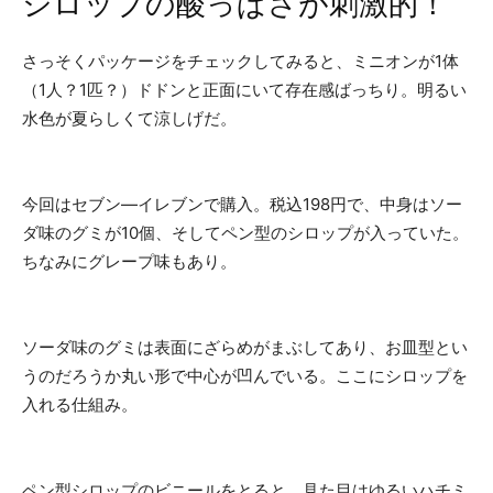
シロップの酸っぱさが刺激的！
さっそくパッケージをチェックしてみると、ミニオンが1体
（1人？1匹？）ドドンと正面にいて存在感ばっちり。明るい
水色が夏らしくて涼しげだ。
今回はセブン―イレブンで購入。税込198円で、中身はソー
ダ味のグミが10個、そしてペン型のシロップが入っていた。
ちなみにグレープ味もあり。
ソーダ味のグミは表面にざらめがまぶしてあり、お皿型とい
うのだろうか丸い形で中心が凹んでいる。ここにシロップを
入れる仕組み。
ペン型シロップのビニールをとると、見た目はゆるいハチミ