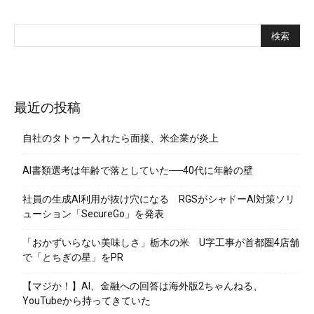
最近の投稿
自社のタトゥー入れたら面接、米企業が炎上
AI書類選考は年齢で落としていた──40代に年齢の壁
社員の生成AI利用が抜け穴になる RGSがシャドーAI対策ソリ
ューション「SecureGo」を発表
「おかずいらない美味しさ」栃木の米 U字工事が首都圏4店舗
で「とちぎの星」をPR
【マジか！】AI、金融への回答は海外版2ちゃんねる、
YouTubeから持ってきていた