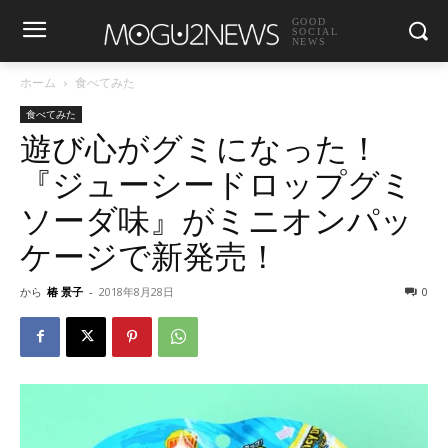
GOOD
SOCIAL
NEWS
ホーム
食べてみた
食べてみた
遊び心がグミになった！
『ジューシードロップグミ
ソーダ味』がミニオンパッ
ケージで新発売！
から
椿 景子
-
2018年8月28日
0