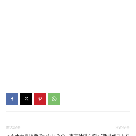
前の記事
次の記事
エキナカ自販機でおなじみの
東京砂漠を潤す“新世代ストロ