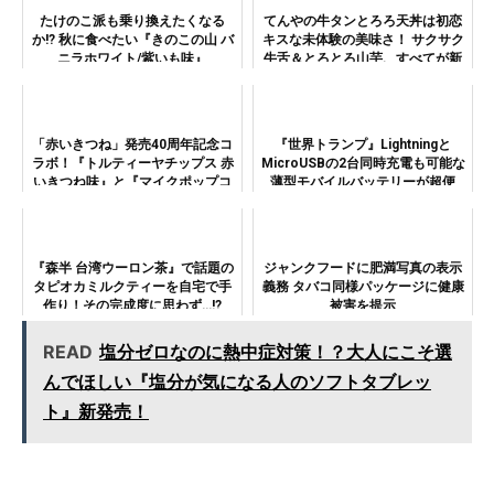
たけのこ派も乗り換えたくなる
てんやの牛タンとろろ天丼は初恋
か!? 秋に食べたい『きのこの山 バ
キスな未体験の美味さ！ サクサク
ニラホワイト/紫いも味』
牛舌＆とろとろ山芋、すべてが新
感覚すぎてヤバい
「赤いきつね」発売40周年記念コ
『世界トランプ』Lightningと
ラボ！『トルティーヤチップス 赤
MicroUSBの2台同時充電も可能な
いきつね味』と『マイクポップコ
薄型モバイルバッテリーが超便
ーン 緑のたぬき味』を食べ比べ！
利！
『森半 台湾ウーロン茶』で話題の
ジャンクフードに肥満写真の表示
タピオカミルクティーを自宅で手
義務 タバコ同様パッケージに健康
作り！その完成度に思わず…!?
被害を提示
READ
塩分ゼロなのに熱中症対策！？大人にこそ選
んでほしい『塩分が気になる人のソフトタブレッ
ト』新発売！