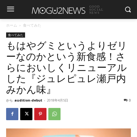
GOOD
SOCIAL
NEWS
ホーム
食べてみた
食べてみた
もはやグミというよりゼリ
ーなのかという新食感！さ
らにおいしくリニューアル
した『ジュレピュレ瀬戸内
みかん味』
から
audition-debut
-
2018年4月5日
0