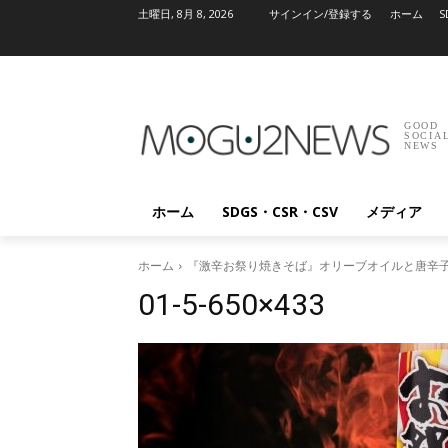
土曜日, 8月 8, 2026
サインイン/登録する
ホーム
S
GOOD
SOCIA
NEWS
ホーム
SDGS・CSR・CSV
メディア
ホーム
『激辛お祭り焼きそば』オリーブオイルと唐辛子
01-5-650×433