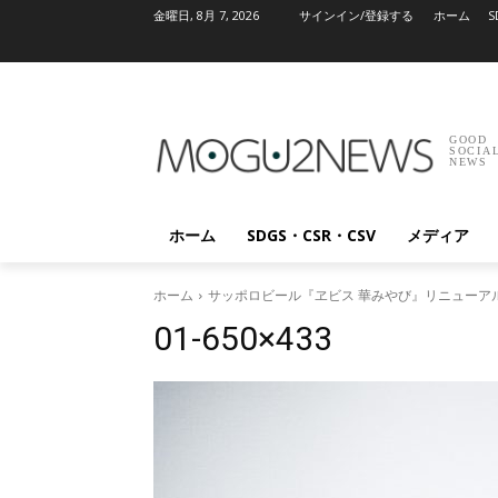
金曜日, 8月 7, 2026
サインイン/登録する
ホーム
S
GOOD
SOCIA
NEWS
ホーム
SDGS・CSR・CSV
メディア
ホーム
サッポロビール『ヱビス 華みやび』リニューア
01-650×433