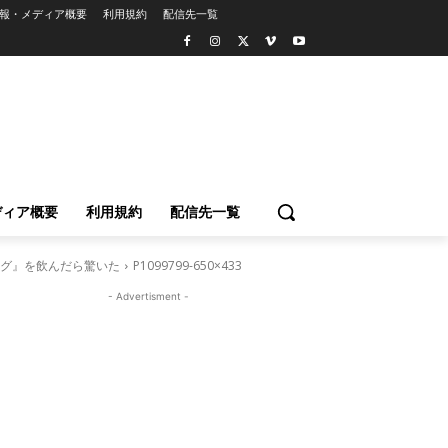
報・メディア概要
利用規約
配信先一覧
ディア概要
利用規約
配信先一覧
ング』を飲んだら驚いた
P1099799-650×433
- Advertisment -