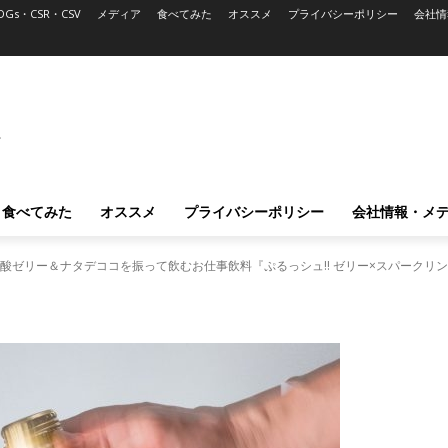
DGs・CSR・CSV
メディア
食べてみた
オススメ
プライバシーポリシー
会社情
L
食べてみた
オススメ
プライバシーポリシー
会社情報・メ
酸ゼリー＆ナタデココを振って飲むお仕事飲料『ぷるっシュ!! ゼリー×スパークリ