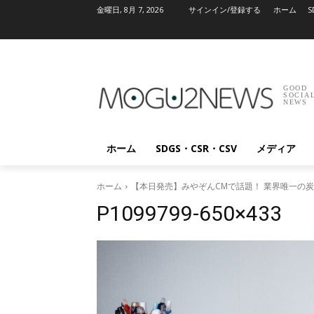
金曜日, 8月 7, 2026
サインイン/登録する
ホーム
S
GOOD
SOCIA
NEWS
ホーム
SDGS・CSR・CSV
メディア
ホーム
【本日発売】みやぞんCMで話題！ 業界唯一の炭
P1099799-650×433