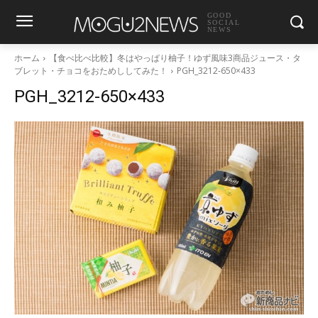
GOOD
SOCIAL
NEWS
ホーム
【食べ比べ比較】冬はやっぱり柚子！ゆず風味3商品ジュース・タ
ブレット・チョコをおためししてみた！
PGH_3212-650×433
PGH_3212-650×433