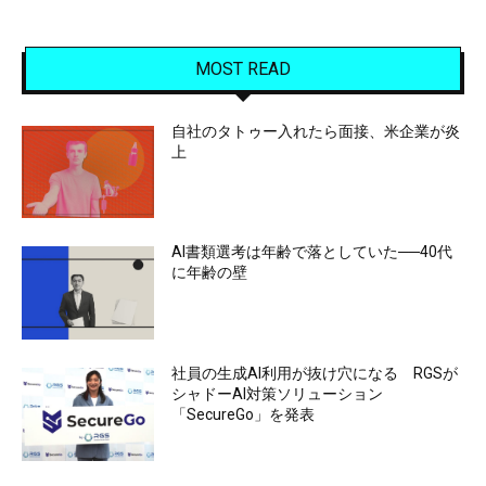
MOST READ
自社のタトゥー入れたら面接、米企業が炎
上
AI書類選考は年齢で落としていた──40代
に年齢の壁
社員の生成AI利用が抜け穴になる RGSが
シャドーAI対策ソリューション
「SecureGo」を発表