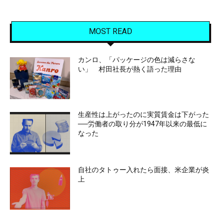
MOST READ
カンロ、「パッケージの色は減らさな
い」 村田社長が熱く語った理由
生産性は上がったのに実質賃金は下がった
──労働者の取り分が1947年以来の最低に
なった
自社のタトゥー入れたら面接、米企業が炎
上