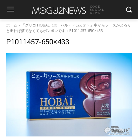
GOOD
SOCIAL
NEWS
ホーム
『グリコ HOBAL（ホーバル）＜カカオ＞』中からソースがとろり
と出れば酒でなくてもボンボンです
P1011457-650×433
P1011457-650×433