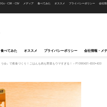
DGs・CSR・CSV
メディア
食べてみた
オススメ
プライバシーポリシー
会社情
L
食べてみた
オススメ
プライバシーポリシー
会社情報・メ
ょうゆ』で夜食づくり！ごはんも肉も野菜もウマすぎる！
P1090431-650×433