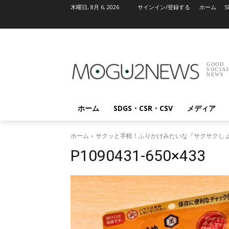
木曜日, 8月 6, 2026
サインイン/登録する
ホーム
S
GOOD
SOCIA
NEWS
ホーム
SDGS・CSR・CSV
メディア
ホーム
サクッと手軽！ふりかけみたいな『サクサクし
P1090431-650×433