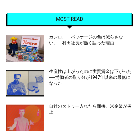
MOST READ
カンロ、「パッケージの色は減らさな
い」 村田社長が熱く語った理由
生産性は上がったのに実質賃金は下がった
──労働者の取り分が1947年以来の最低に
なった
自社のタトゥー入れたら面接、米企業が炎
上