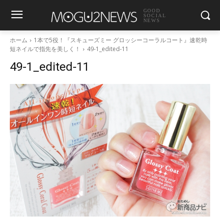
GOOD
SOCIAL
NEWS
ホーム
1本で5役！『スキューズミー グロッシーコーラルコート』速乾時
短ネイルで指先を美しく！
49-1_edited-11
49-1_edited-11