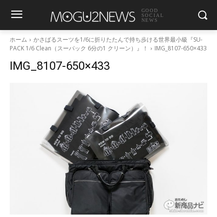
GOOD
SOCIAL
NEWS
ホーム
かさばるスーツを1/6に折りたたんで持ち歩ける世界最小級『SU-
PACK 1/6 Clean（スーパック 6分の1 クリーン）』！
IMG_8107-650×433
IMG_8107-650×433