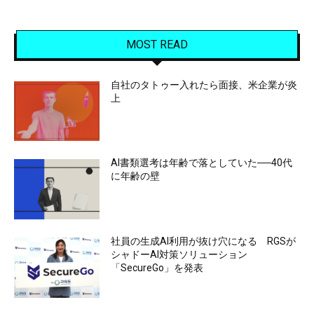
MOST READ
自社のタトゥー入れたら面接、米企業が炎
上
AI書類選考は年齢で落としていた──40代
に年齢の壁
社員の生成AI利用が抜け穴になる RGSが
シャドーAI対策ソリューション
「SecureGo」を発表