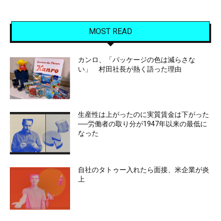
MOST READ
カンロ、「パッケージの色は減らさな
い」 村田社長が熱く語った理由
生産性は上がったのに実質賃金は下がった
──労働者の取り分が1947年以来の最低に
なった
自社のタトゥー入れたら面接、米企業が炎
上